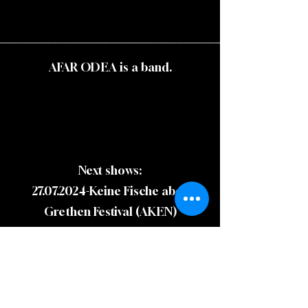
AFAR ODEA is a band.
Next shows:
27.07.2024
-Keine Fische aber
Grethen Festival (AKEN)
17.11.2024
Transcentury Update
(LEIPZIG)
home