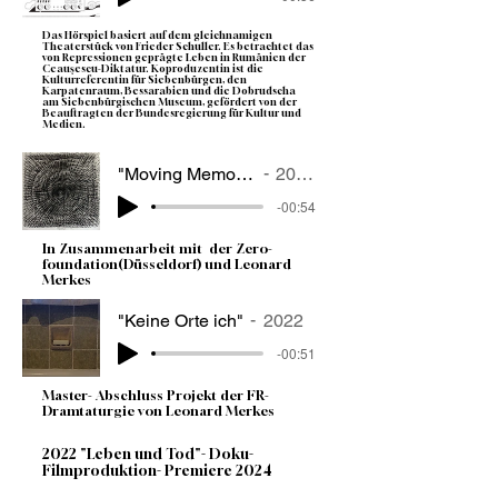
Das Hörspiel basiert auf dem gleichnamigen
Theaterstück von Frieder Schuller. Es betrachtet das
von Repressionen geprägte Leben in Rumänien der
Ceauşescu-Diktatur. Koproduzentin ist die
Kulturreferentin für Siebenbürgen, den
Karpatenraum, Bessarabien und die Dobrudscha
am Siebenbürgischen Museum, gefördert von der
Beauftragten der Bundesregierung für Kultur und
Medien.
"Moving Memory"
2023
-00:54
In Zusammenarbeit mit der Zero-
foundation(Düsseldorf) und Leonard
Merkes
"Keine Orte ich"
2022
-00:51
Master- Abschluss Projekt der FR-
Dramtaturgie von Leonard Merkes
2022 "Leben und Tod"- Doku-
Filmproduktion- Premiere 2024