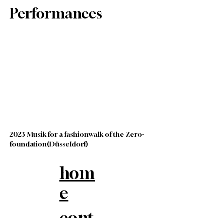
Performances
2023 Musik for a fashionwalk of the Zero-
foundation(Düsseldorf)
hom
e
cont