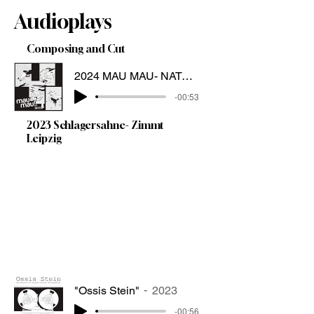
Audioplays
Composing and Cut
2024 MAU MAU- NATO Leipzig
-00:53
2023 Schlagersahne- Zimmt
Leipzig
"Ossis Stein"
2023
-00:56